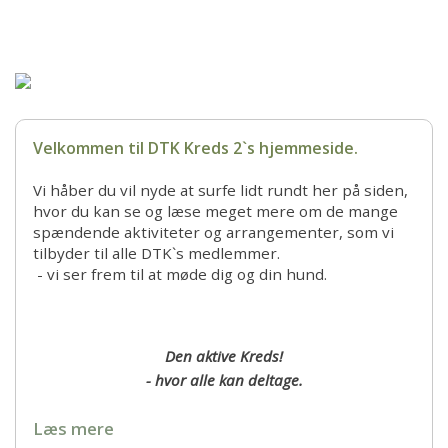
Forsiden
Hjem
Kreds 2
Velkommen til DTK Kreds 2`s hjemmeside.
Aktiviteter
Vi håber du vil nyde at surfe lidt rundt her på siden,
hvor du kan se og læse meget mere om de mange
Hundeshoppen
spændende aktiviteter og arrangementer, som vi
tilbyder til alle DTK`s medlemmer.
- vi ser frem til at møde dig og din hund.
Ungdom
Set & Sket
Den aktive Kreds!
- hvor alle kan deltage.
Resultater
Læs mere