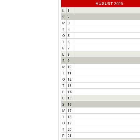
AUGUST
2026
L
1
S
2
M
3
T
4
O
5
T
6
F
7
L
8
S
9
M
10
T
11
O
12
T
13
F
14
L
15
S
16
M
17
T
18
O
19
T
20
F
21