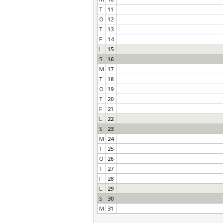
T
11
O
12
T
13
F
14
L
15
S
16
M
17
T
18
O
19
T
20
F
21
L
22
S
23
M
24
T
25
O
26
T
27
F
28
L
29
S
30
M
31