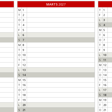
MARTS
2027
M
1
T
1
T
2
F
2
O
3
L
3
T
4
S
4
F
5
M
5
L
6
T
6
S
7
O
7
M
8
T
8
T
9
F
9
O
10
L
10
T
11
S
11
F
12
M
12
L
13
T
13
S
14
O
14
M
15
T
15
T
16
F
16
O
17
L
17
T
18
S
18
F
19
M
19
L
20
T
20
S
21
O
21