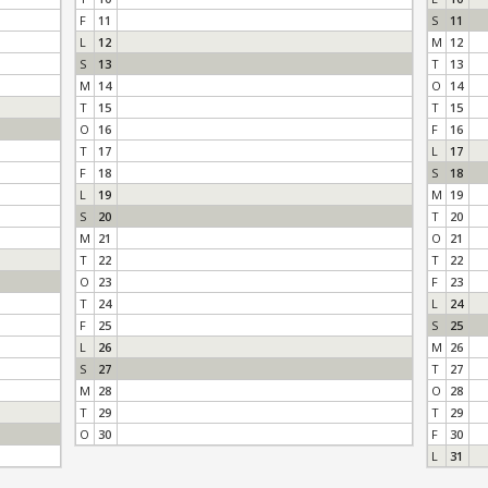
F
11
S
11
L
12
M
12
S
13
T
13
M
14
O
14
T
15
T
15
O
16
F
16
T
17
L
17
F
18
S
18
L
19
M
19
S
20
T
20
M
21
O
21
T
22
T
22
O
23
F
23
T
24
L
24
F
25
S
25
L
26
M
26
S
27
T
27
M
28
O
28
T
29
T
29
O
30
F
30
L
31