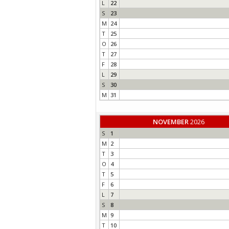
L
22
S
23
M
24
T
25
O
26
T
27
F
28
L
29
S
30
M
31
NOVEMBER
2026
S
1
M
2
T
3
O
4
T
5
F
6
L
7
S
8
M
9
T
10