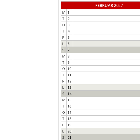
FEBRUAR
2027
M
1
T
2
O
3
T
4
F
5
L
6
S
7
M
8
T
9
O
10
T
11
F
12
L
13
S
14
M
15
T
16
O
17
T
18
F
19
L
20
S
21