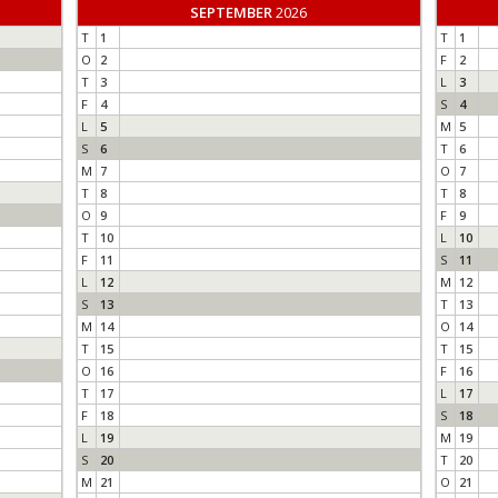
SEPTEMBER
2026
T
1
T
1
O
2
F
2
T
3
L
3
F
4
S
4
L
5
M
5
S
6
T
6
M
7
O
7
T
8
T
8
O
9
F
9
T
10
L
10
F
11
S
11
L
12
M
12
S
13
T
13
M
14
O
14
T
15
T
15
O
16
F
16
T
17
L
17
F
18
S
18
L
19
M
19
S
20
T
20
M
21
O
21