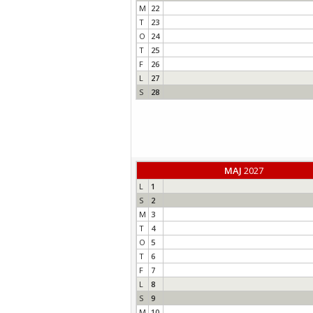
M
22
T
23
O
24
T
25
F
26
L
27
S
28
MAJ
2027
L
1
S
2
M
3
T
4
O
5
T
6
F
7
L
8
S
9
M
10