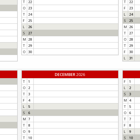
T
22
T
22
O
23
F
23
T
24
L
24
F
25
S
25
L
26
M
26
S
27
T
27
M
28
O
28
T
29
T
29
O
30
F
30
L
31
DECEMBER
2026
T
1
F
1
O
2
L
2
T
3
S
3
F
4
M
4
L
5
T
5
S
6
O
6
M
7
T
7
T
8
F
8
O
9
L
9
T
10
S
10