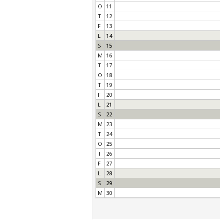
O
11
T
12
F
13
L
14
S
15
M
16
T
17
O
18
T
19
F
20
L
21
S
22
M
23
T
24
O
25
T
26
F
27
L
28
S
29
M
30