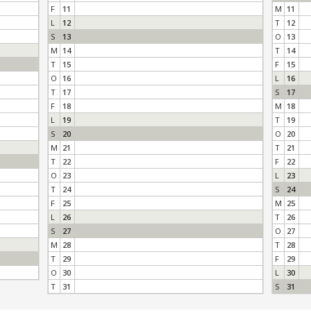
F
11
M
11
L
12
T
12
S
13
O
13
M
14
T
14
T
15
F
15
O
16
L
16
T
17
S
17
F
18
M
18
L
19
T
19
S
20
O
20
M
21
T
21
T
22
F
22
O
23
L
23
T
24
S
24
F
25
M
25
L
26
T
26
S
27
O
27
M
28
T
28
T
29
F
29
O
30
L
30
T
31
S
31