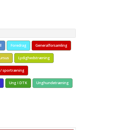
l
Foredrag
Generalforsamling
ursus
Lydighedstræning
 / sportræning
Ung I DTK
Unghundetræning