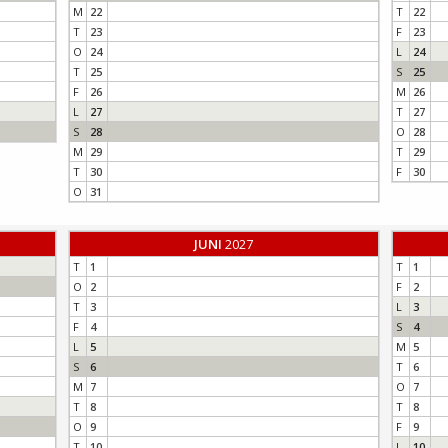
M
22
T
22
T
23
F
23
O
24
L
24
T
25
S
25
F
26
M
26
L
27
T
27
S
28
O
28
M
29
T
29
T
30
F
30
O
31
JUNI
2027
T
1
T
1
O
2
F
2
T
3
L
3
F
4
S
4
L
5
M
5
S
6
T
6
M
7
O
7
T
8
T
8
O
9
F
9
T
10
L
10