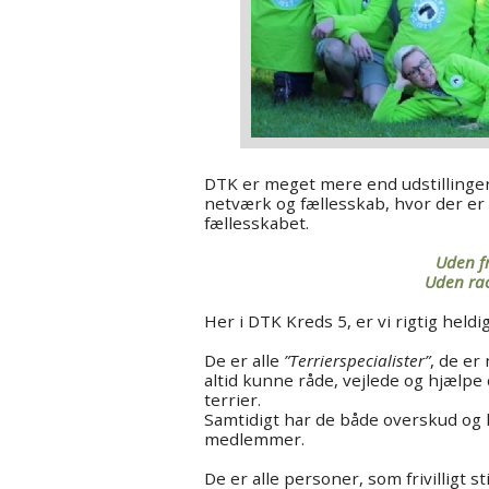
DTK er meget mere end udstillinge
netværk og fællesskab, hvor der er p
fællesskabet.
Uden fr
Uden rac
Her i DTK Kreds 5, er vi rigtig heldi
De er alle
”Terrierspecialister”
, de er
altid kunne råde, vejlede og hjælpe 
terrier.
Samtidigt har de både overskud og ly
medlemmer.
De er alle personer, som frivilligt st