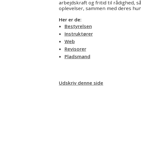
arbejdskraft og fritid til rådighed,
oplevelser, sammen med deres hund
Her er de:
Bestyrelsen
Instruktører
Web
Revisorer
Pladsmand
Udskriv denne side
Dansk Terrier Klub - kreds 2
Kredsformand