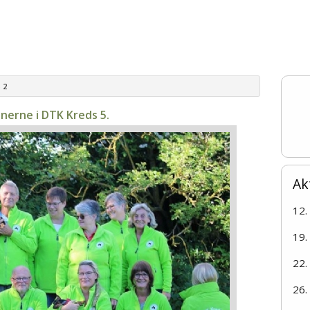
deshoppen
Ungdom
Resultater
Aktivitets kalender
ghedstræning
r
træning
pleje
 2
 O`
drag.
nerne i DTK Kreds 5.
rk Kreds 2
er Coursing.
e-match
træning.
Ak
apportering.
12.
19.
22.
26.