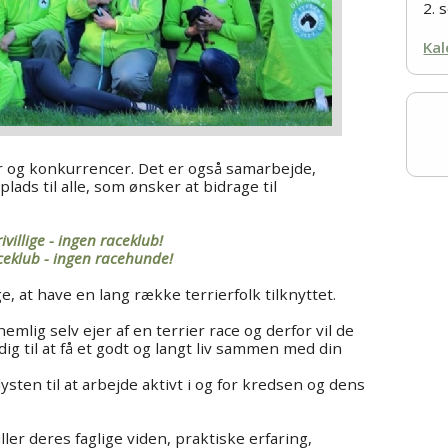
2. 
Kal
r og konkurrencer. Det er også samarbejde,
lads til alle, som ønsker at bidrage til
ivillige - ingen raceklub!
eklub - ingen racehunde!
ge, at have en lang række terrierfolk tilknyttet.
 nemlig selv ejer af en terrier race og derfor vil de
dig til at få et godt og langt liv sammen med din
sten til at arbejde aktivt i og for kredsen og dens
iller deres faglige viden, praktiske erfaring,